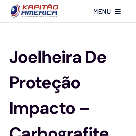
Ir
MENU
para
o
conteúdo
Home
Joelheira De
Produtos
Calçados
Proteção
Luvas
Impacto –
Altura
Carbografite
Óculos