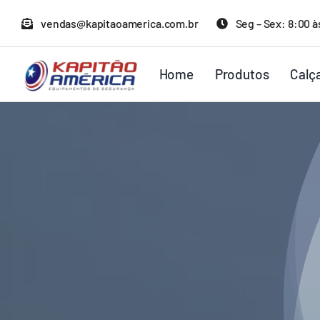
Ir
vendas@kapitaoamerica.com.br
Seg – Sex: 8:00 à
para
o
Home
Produtos
Calç
conteúdo