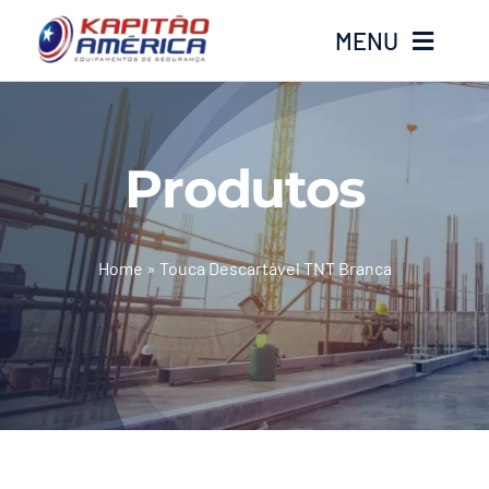
Ir
MENU
para
o
conteúdo
Home
Produtos
Produtos
Calçados
Home
»
Touca Descartável TNT Branca
Luvas
Altura
Óculos