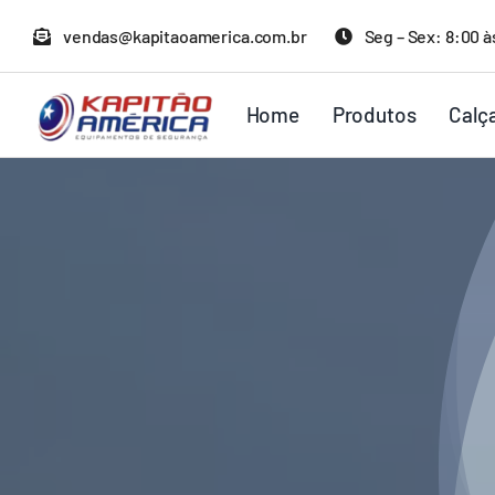
Ir
vendas@kapitaoamerica.com.br
Seg – Sex: 8:00 à
para
o
Home
Produtos
Calç
conteúdo