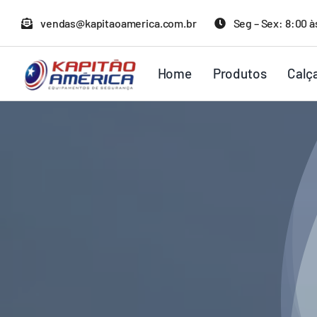
Ir
vendas@kapitaoamerica.com.br
Seg – Sex: 8:00 à
para
o
Home
Produtos
Calç
conteúdo