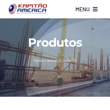
Ir
MENU
para
o
conteúdo
Home
Produtos
Produtos
Calçados
Home
»
protetor solar 30
Luvas
Altura
Óculos