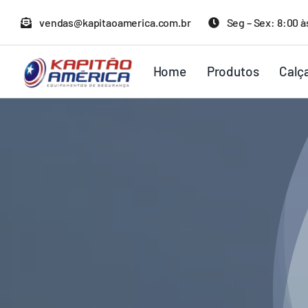
Ir
vendas@kapitaoamerica.com.br
Seg – Sex: 8:00 à
para
o
Home
Produtos
Calç
conteúdo