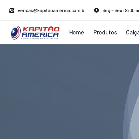
Ir
vendas@kapitaoamerica.com.br
Seg – Sex: 8:00 à
para
o
Home
Produtos
Calç
conteúdo