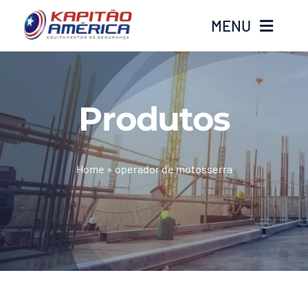
Ir
MENU
para
o
conteúdo
Home
Produtos
Produtos
Calçados
Home
»
operador de motosserra
Luvas
Altura
Óculos