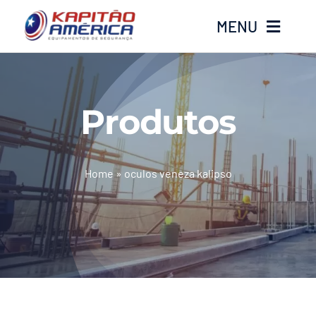
Ir
MENU
para
o
conteúdo
Home
Produtos
Produtos
Calçados
Home
»
oculos veneza kalipso
Luvas
Altura
Óculos