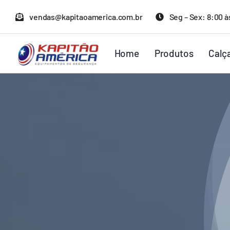
Ir
vendas@kapitaoamerica.com.br
Seg – Sex: 8:00 à
para
o
Home
Produtos
Calç
conteúdo