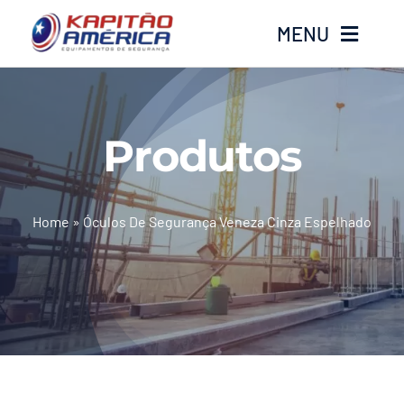
Ir
MENU
para
o
conteúdo
Home
Produtos
Produtos
Calçados
Home
»
Óculos De Segurança Veneza Cinza Espelhado
Luvas
Altura
Óculos