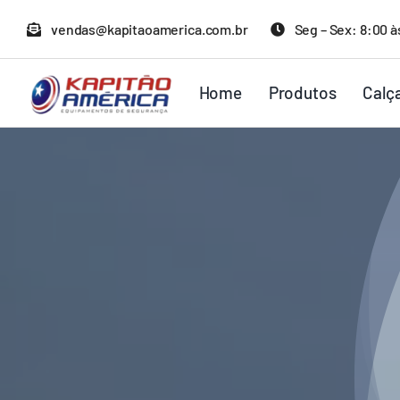
Ir
vendas@kapitaoamerica.com.br
Seg – Sex: 8:00 à
para
o
Home
Produtos
Calç
conteúdo