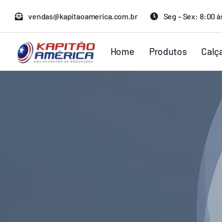
Ir
vendas@kapitaoamerica.com.br
Seg – Sex: 8:00 à
para
o
Home
Produtos
Calç
conteúdo