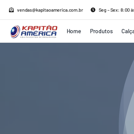
Ir
vendas@kapitaoamerica.com.br
Seg – Sex: 8:00 à
para
o
Home
Produtos
Calç
conteúdo