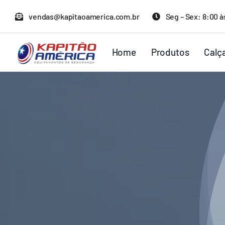
Ir
vendas@kapitaoamerica.com.br
Seg – Sex: 8:00 à
para
o
Home
Produtos
Calç
conteúdo