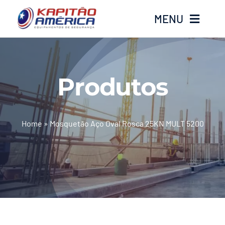
Ir
MENU
para
o
conteúdo
Home
Produtos
Produtos
Calçados
Home
»
Mosquetão Aço Oval Rosca 25KN MULT 5200
Luvas
Altura
Óculos