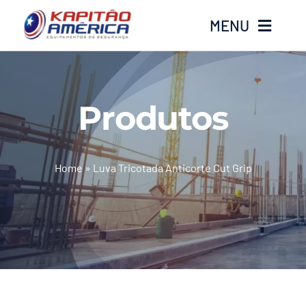
Ir
MENU
para
o
conteúdo
Home
Produtos
Produtos
Calçados
Home
»
Luva Tricotada Anticorte Cut Grip
Luvas
Altura
Óculos