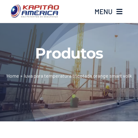
Ir
MENU
para
o
conteúdo
Home
Produtos
Produtos
Calçados
Home
»
luva para temperatura tricotada orange smart volk
Luvas
Altura
Óculos