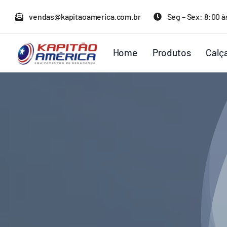
Ir
vendas@kapitaoamerica.com.br
Seg – Sex: 8:00 à
para
o
Home
Produtos
Calç
conteúdo