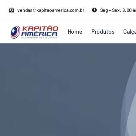
Ir
vendas@kapitaoamerica.com.br
Seg – Sex: 8:00 à
para
o
Home
Produtos
Calç
conteúdo