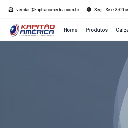
Ir
vendas@kapitaoamerica.com.br
Seg – Sex: 8:00 à
para
o
Home
Produtos
Calç
conteúdo