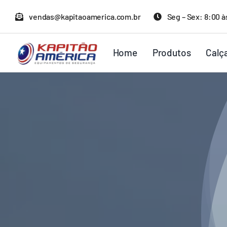
Ir
vendas@kapitaoamerica.com.br
Seg – Sex: 8:00 à
para
o
Home
Produtos
Calç
conteúdo