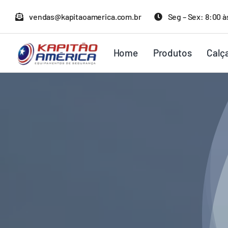
Ir
vendas@kapitaoamerica.com.br
Seg – Sex: 8:00 à
para
o
Home
Produtos
Calç
conteúdo