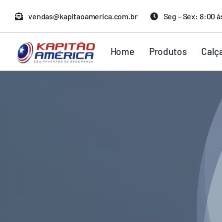
Ir
vendas@kapitaoamerica.com.br
Seg – Sex: 8:00 à
para
o
Home
Produtos
Calç
conteúdo