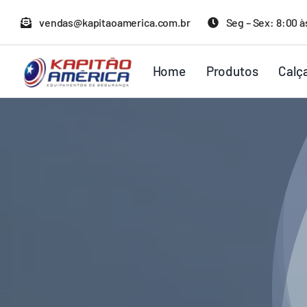
Ir
vendas@kapitaoamerica.com.br
Seg – Sex: 8:00 à
para
o
Home
Produtos
Calç
conteúdo