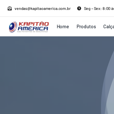
Ir
vendas@kapitaoamerica.com.br
Seg – Sex: 8:00 à
para
o
Home
Produtos
Calç
conteúdo