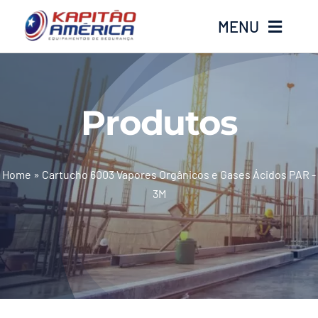
Ir
MENU
para
o
conteúdo
Home
Produtos
Produtos
Calçados
Home
»
Cartucho 6003 Vapores Orgânicos e Gases Ácidos PAR -
3M
Luvas
Altura
Óculos