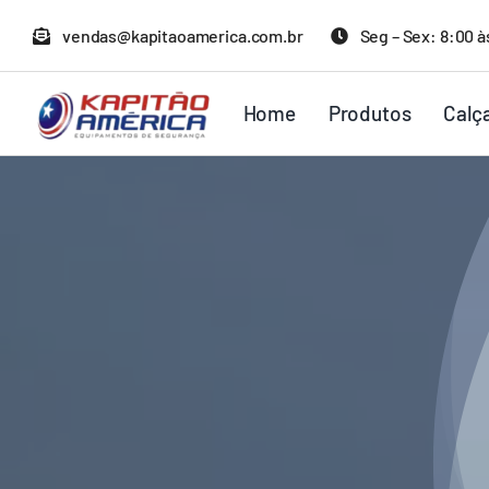
Ir
vendas@kapitaoamerica.com.br
Seg – Sex: 8:00 à
para
o
Home
Produtos
Calç
conteúdo