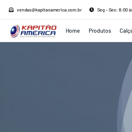
Ir
vendas@kapitaoamerica.com.br
Seg – Sex: 8:00 à
para
o
Home
Produtos
Calç
conteúdo