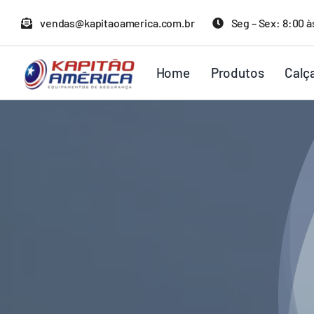
Ir
vendas@kapitaoamerica.com.br
Seg – Sex: 8:00 à
para
o
Home
Produtos
Calç
conteúdo