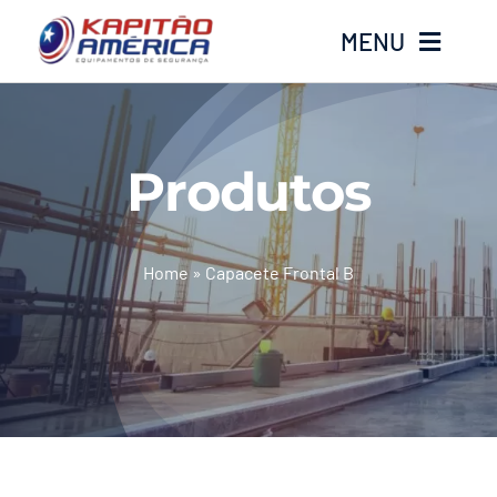
Ir
MENU
para
o
conteúdo
Home
Produtos
Produtos
Calçados
Home
»
Capacete Frontal B
Luvas
Altura
Óculos