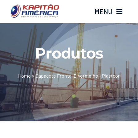
Ir
MENU
para
o
conteúdo
Home
Produtos
Produtos
Calçados
Home
»
Capacete Frontal B Vermelho - Plastcor
Luvas
Altura
Óculos