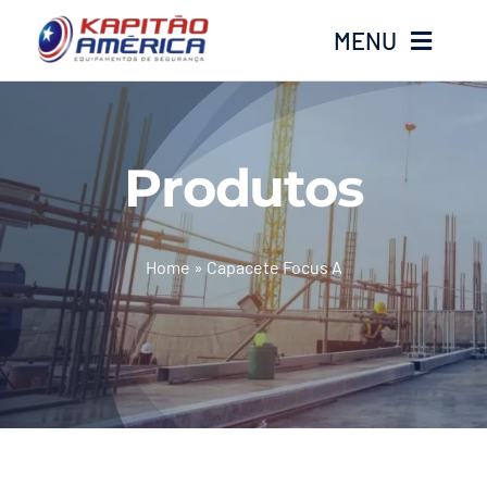
Ir
MENU
para
o
conteúdo
Home
Produtos
Produtos
Calçados
Home
»
Capacete Focus A
Luvas
Altura
Óculos