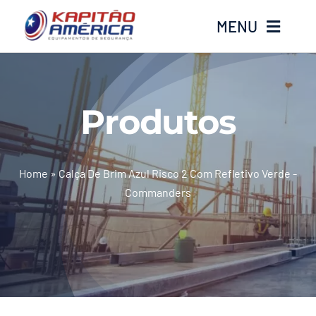
Ir
MENU
para
o
conteúdo
Home
Produtos
Produtos
Calçados
Home
»
Calça De Brim Azul Risco 2 Com Refletivo Verde -
Commanders
Luvas
Altura
Óculos