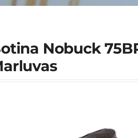
otina Nobuck 75B
arluvas