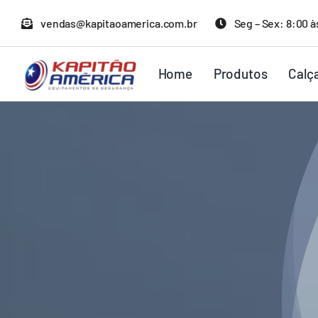
Ir
vendas@kapitaoamerica.com.br
Seg – Sex: 8:00 à
para
o
Home
Produtos
Calç
conteúdo