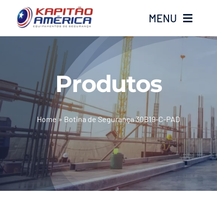
Ir
MENU
para
o
conteúdo
Home
Produtos
Produtos
Calçados
Home
»
Botina de Segurança 30B19-C-PAD
Luvas
Altura
Óculos