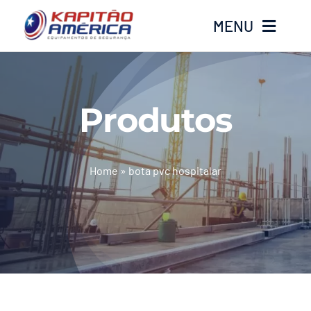
Ir
MENU
para
o
conteúdo
Home
Produtos
Produtos
Calçados
Home
»
bota pvc hospitalar
Luvas
Altura
Óculos