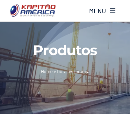
Ir
MENU
para
o
conteúdo
Home
Produtos
Produtos
Calçados
Home
»
bota pvc branca
Luvas
Altura
Óculos