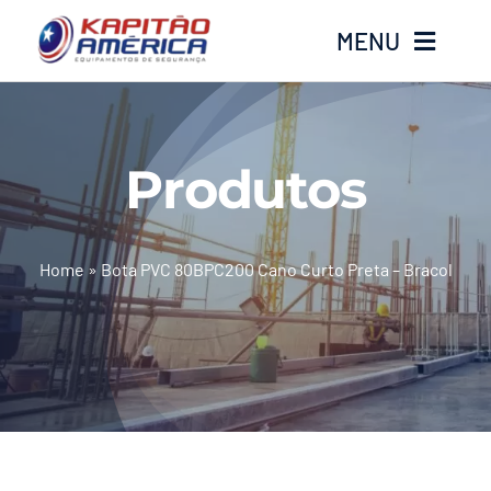
Ir
MENU
para
o
conteúdo
Home
Produtos
Produtos
Calçados
Home
»
Bota PVC 80BPC200 Cano Curto Preta – Bracol
Luvas
Altura
Óculos