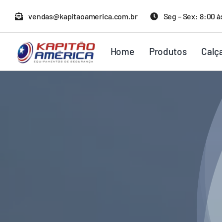
Ir
vendas@kapitaoamerica.com.br
Seg – Sex: 8:00 à
para
o
Home
Produtos
Calç
conteúdo