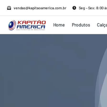
Ir
vendas@kapitaoamerica.com.br
Seg – Sex: 8:00 à
para
o
Home
Produtos
Calç
conteúdo