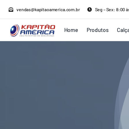
Ir
vendas@kapitaoamerica.com.br
Seg – Sex: 8:00 à
para
o
Home
Produtos
Calç
conteúdo