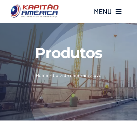
Ir
MENU
para
o
conteúdo
Home
Produtos
Produtos
Calçados
Home
»
bota de segurança pvc
Luvas
Altura
Óculos