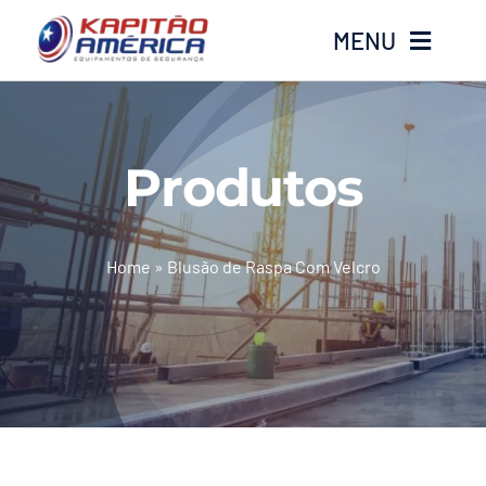
Ir
MENU
para
o
conteúdo
Home
Produtos
Produtos
Calçados
Home
»
Blusão de Raspa Com Velcro
Luvas
Altura
Óculos