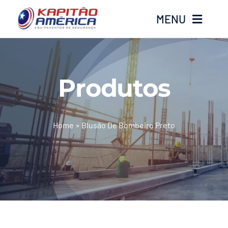
Ir
MENU
para
o
conteúdo
Home
Produtos
Produtos
Calçados
Home
»
Blusão De Bombeiro Preto
Luvas
Altura
Óculos