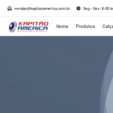
Ir
vendas@kapitaoamerica.com.br
Seg – Sex: 8:00 à
para
o
Home
Produtos
Calç
conteúdo