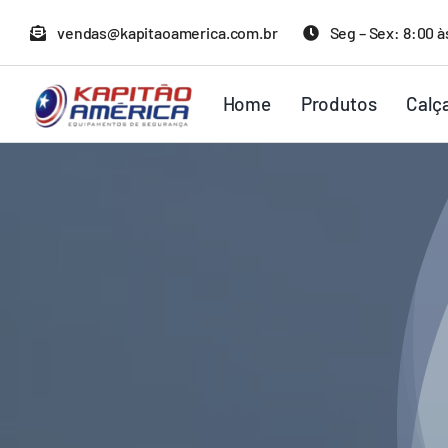
Ir
vendas@kapitaoamerica.com.br
Seg – Sex: 8:00 à
para
o
Home
Produtos
Calç
conteúdo