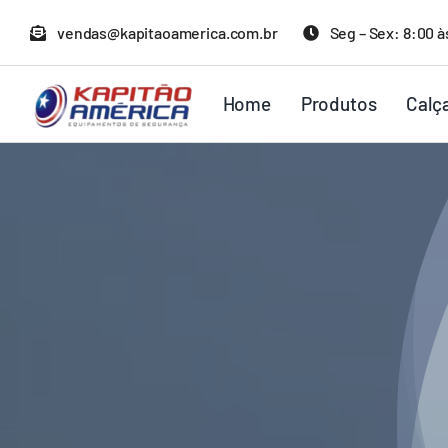
Ir
vendas@kapitaoamerica.com.br
Seg – Sex: 8:00 à
para
o
Home
Produtos
Calç
conteúdo