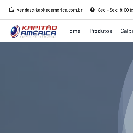
Ir
vendas@kapitaoamerica.com.br
Seg – Sex: 8:00 à
para
o
Home
Produtos
Calç
conteúdo